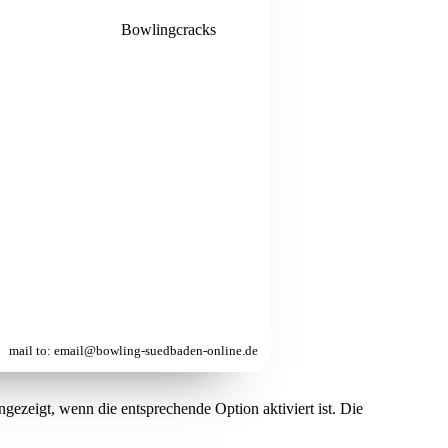
Bowlingcracks
mai
l to: email@bowling-suedbaden-online.de
ezeigt, wenn die entsprechende Option aktiviert ist. Die